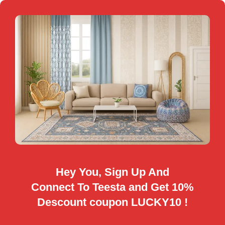
Hey You, Sign Up And
Connect To Teesta and Get 10%
Descount coupon LUCKY10 !