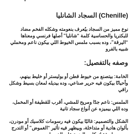
السجاد الشانليا (Chenille)
نوع مميز من السجاد بيُعرف بنعومته وشكله الفخم مضاد
للبكتريا والحساسية كلمة “شانليا” أصلها فرنسي ومعناها
“اليرقة”، وده بسبب ملمس الخيوط اللي بيكون ناعم ومخملي
شبيه بالفرو
:وصفه بالتفصيل
الخامة: بيتصنع من خيوط قطن أو بوليستر أو خليط بينهم،
وأحيانًا بيكون فيه حرير صناعي، وده بيديله لمعان بسيط وشكل
راقي
الملمس: ناعم جدًا ومريح للمشي، أقرب للقطيفة أو المخمل،
وده اللي بيميزه عن أنواع سجاد تانية
الشكل والتصميم: غالبًا بيكون فيه رسومات كلاسيك أو مودرن،
بألوان هادية أو متداخلة، وبيظهر فيه تأثير “الغموض” أو التدرج