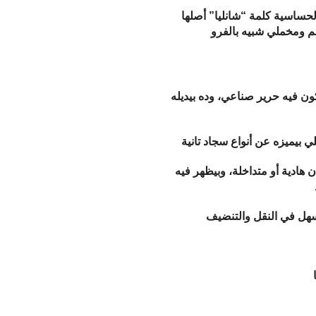
لحساسية كلمة “شانليا” أصلها
م ومخملي شبيه بالفرو
الخامة: بيتصنع من خيوط قطن أو بوليستر أو خليط بينهم، وأحيانًا بيكون فيه حرير صناعي، وده بيديله
 بيميزه عن أنواع سجاد تانية
الشكل والتصميم: غالبًا بيكون فيه رسومات كلاسيك أو مودرن، بألوان هادية أو متداخلة، وبيظهر فيه
سهل في النقل والتنضيف