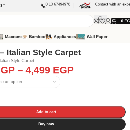
0 10 67494978
Contact with an expe
0 "
0
E
Macrame
Bamboo
Appliances
Wall Paper
 Italian Style Carpet
alian Style Carpet
EGP
–
4,499
EGP
Add to cart
Buy now