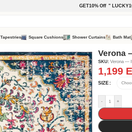
GET10% Off " LUCKY1
 Tapestries
Square Cushions
Shower Curtains
Bath Mat
Verona —
SKU:
Verona — It
1,199
SIZE
-
+