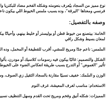
نوع مميز من السجاد بيُعرف بنعومته وشكله الفخم مضاد للبكتريا وا
فرنسي ومعناها “اليرقة”، وده بسبب ملمس الخيوط اللي بيكون ناع
:وصفه بالتفصيل
لمعان بسيط وشكل راقي
الملمس: ناعم جدًا ومريح للمشي، أقرب للقطيفة أو المخمل، وده اللي
تأثير “الغموض” أو التدرج بسبب طريقة انعكاس الضوء على الخيوط
الوزن و السُمك: خفيف نسبيًا مقارنة بالسجاد الثقيل زي الصوف، و
الاستخدام: مناسب لغرف المعيشة، غرف النوم
المميزات: شكله أنيق وفخم ومريح تحت القدم وسهل التنظيف نسبيا