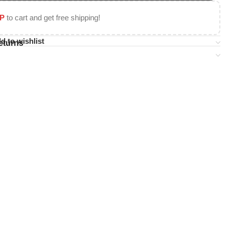
P
to cart and get free shipping!
d to wishlist
eturns