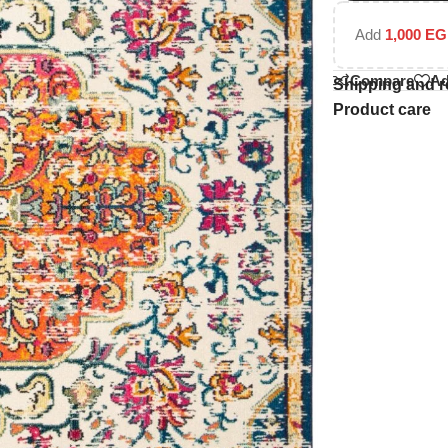
Add
1,000
EG
Compare
Ad
Shipping and r
Product care