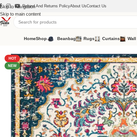
Refund And Returns Policy
About Us
Contact Us
Skip to navigation
Skip to main content
Home
Shop
Beanbag
Rugs
Curtains
Wall
Home
/
Rugs
/
Classic Chenille
/
Verona — Italian Style Carpet
HOT
NEW