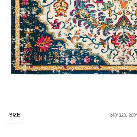
SIZE
240*320
,
200