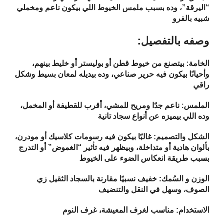
“اليرقة”، وده بسبب ملمس الخيوط اللي بيكون ناعم ومخملي
شبيه بالفرو
:وصفه بالتفصيل
الخامة: بيتصنع من خيوط قطن أو بوليستر أو خليط بينهم،
وأحيانًا بيكون فيه حرير صناعي، وده بيديله لمعان بسيط وشكل
راقي
الملمس: ناعم جدًا ومريح للمشي، أقرب للقطيفة أو المخمل،
وده اللي بيميزه عن أنواع سجاد تانية
الشكل والتصميم: غالبًا بيكون فيه رسومات كلاسيك أو مودرن،
بألوان هادية أو متداخلة، وبيظهر فيه تأثير “الغموض” أو التدرج
بسبب طريقة انعكاس الضوء على الخيوط
الوزن و السُمك: خفيف نسبيًا مقارنة بالسجاد الثقيل زي
الصوف، وسهل في النقل والتنضيف
الاستخدام: مناسب لغرف المعيشة، غرف النوم