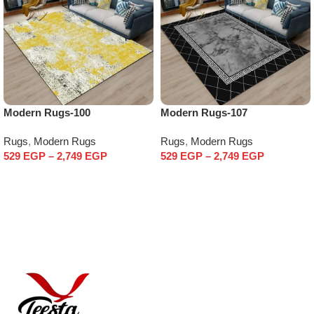
Modern Rugs-100
Modern Rugs-107
Rugs
,
Modern Rugs
Rugs
,
Modern Rugs
529
EGP
–
2,749
EGP
529
EGP
–
2,749
EGP
Select options
Select options