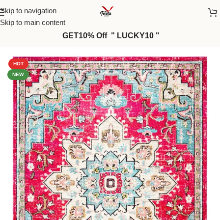
Skip to navigation
Skip to main content
GET10% Off " LUCKY10 "
Home
/
Rugs
/
Classic Chenille
HOT
NEW