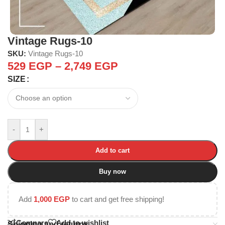
Vintage Rugs-10
SKU:
Vintage Rugs-10
529
EGP
–
2,749
EGP
SIZE
-
+
Add to cart
Buy now
Add
1,000
EGP
to cart and get free shipping!
Compare
Add to wishlist
Shipping and returns