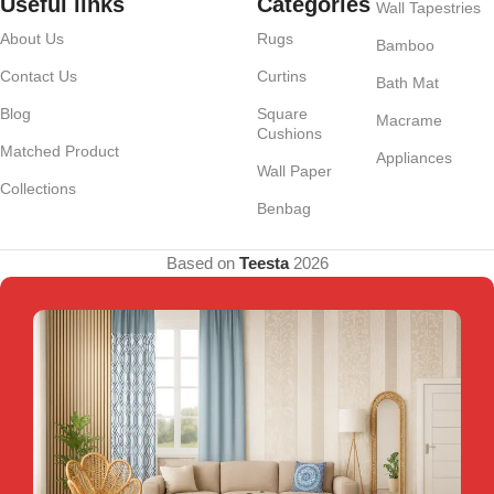
Useful links
Categories
Wall Tapestries
About Us
Rugs
Bamboo
Contact Us
Curtins
Bath Mat
Blog
Square
Macrame
Cushions
Matched Product
Appliances
Wall Paper
Collections
Benbag
Based on
Teesta
2026